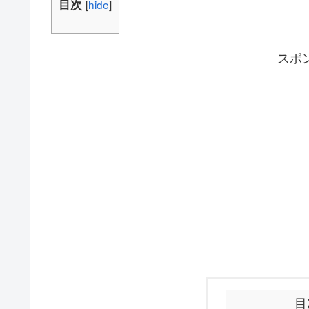
目次
[
hide
]
スポ
目